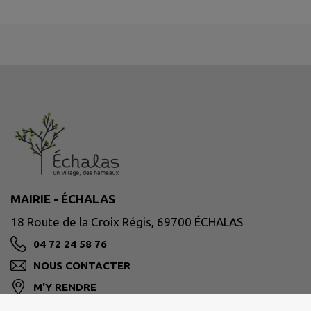
MAIRIE - ÉCHALAS
18 Route de la Croix Régis, 69700 ÉCHALAS
04 72 24 58 76
NOUS CONTACTER
M'Y RENDRE
www.mairie-echalas.fr