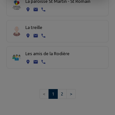
La paroisse St Martin - St Romain
La treille
Les amis de la Rodière
<
1
2
>