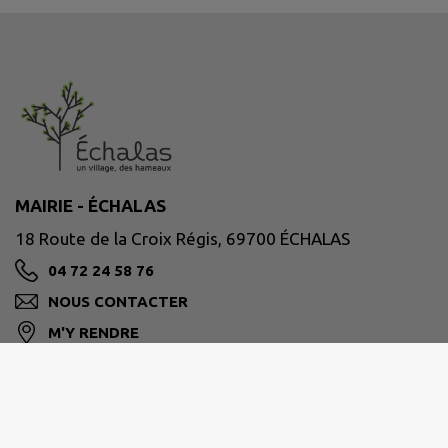
MAIRIE - ÉCHALAS
18 Route de la Croix Régis, 69700 ÉCHALAS
04 72 24 58 76
NOUS CONTACTER
M'Y RENDRE
www.mairie-echalas.fr