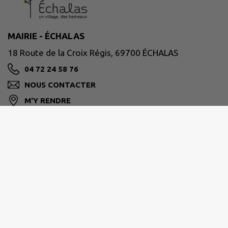
MAIRIE - ÉCHALAS
18 Route de la Croix Régis, 69700 ÉCHALAS
04 72 24 58 76
NOUS CONTACTER
M'Y RENDRE
www.mairie-echalas.fr
VIENNE CONDRIEU AGGLOMÉRATION