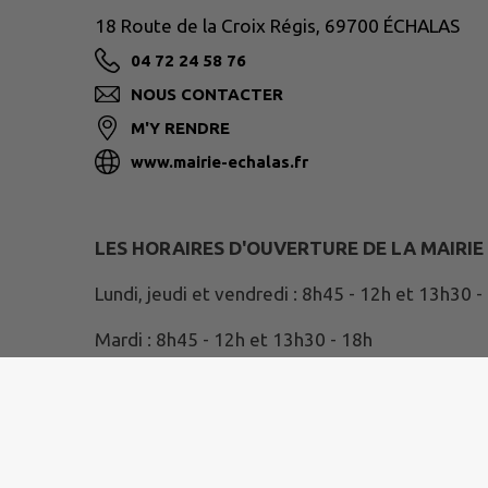
18 Route de la Croix Régis, 69700 ÉCHALAS
04 72 24 58 76
NOUS CONTACTER
M'Y RENDRE
www.mairie-echalas.fr
LES HORAIRES D'OUVERTURE DE LA MAIRIE
Lundi, jeudi et vendredi : 8h45 - 12h et 13h30 -
Mardi : 8h45 - 12h et 13h30 - 18h
Mercredi : 8h45 - 12h
Samedi, permanence d'accueil : 9h - 11h30