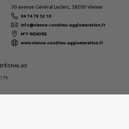
30 avenue Général Leclerc, 38200 Vienne
04 74 78 32 10
info@vienne-condrieu-agglomeration.fr
M'Y RENDRE
www.vienne-condrieu-agglomeration.fr
 D'ÉCHALAS
 17h