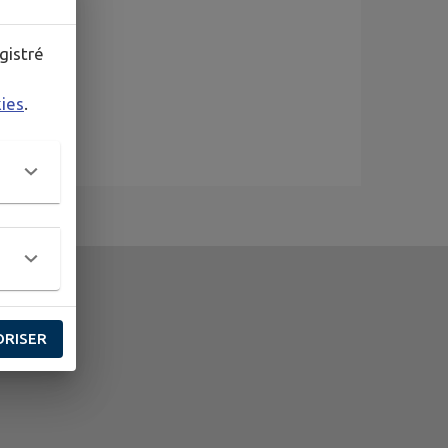
gistré
kies
.
ORISER