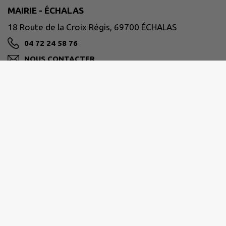
MAIRIE - ÉCHALAS
18 Route de la Croix Régis, 69700 ÉCHALAS
04 72 24 58 76
NOUS CONTACTER
M'Y RENDRE
www.mairie-echalas.fr
VIENNE CONDRIEU AGGLOMÉRATION
30 avenue Général Leclerc, 38200 Vienne