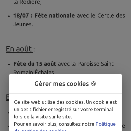
la Rodière,
18/07 : Fête nationale
avec le Cercle des
Jeunes.
En août
:
Fête du 15 août
avec la Paroisse Saint-
Romain Échalas
Gérer mes cookies 🍪
En septembre :
Ce site web utilise des cookies. Un cookie est
un petit fichier enregistré sur votre terminal
Forum des associations
,
lors de la visite sur le site.
Pour en savoir plus, consultez notre
Politique
25 au 27/09 : Vogue d’Échalas
avec le