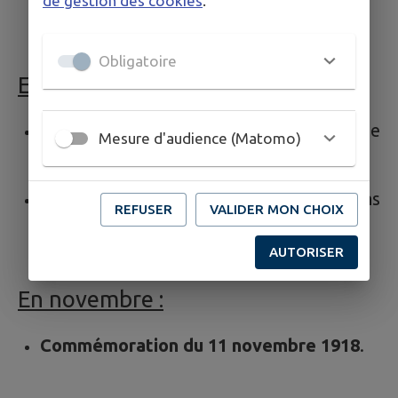
de gestion des cookies
.
Cercle des Jeunes.
Obligatoire
En octobre :
4/10 : Randonnée pédestre
des amis de
Mesure d'audience (Matomo)
Michelle et René,
Journée à Échalas
, avec les associations
REFUSER
VALIDER MON CHOIX
chalaronnes,
AUTORISER
En novembre :
Commémoration du 11 novembre 1918
.