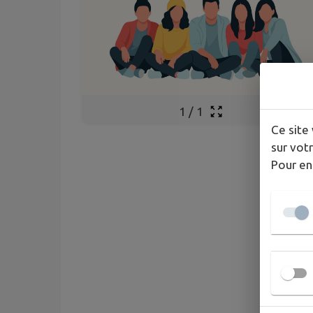
1
/
1
Ce site 
sur votr
Pour en