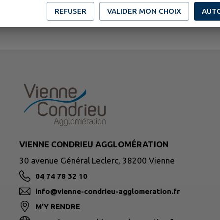
REFUSER
VALIDER MON CHOIX
AUT
VIENNE CONDRIEU AGGLOMÉRATION
30 avenue Général Leclerc, 38200 Vienne
04 74 78 32 10
info@vienne-condrieu-agglomeration.fr
M'Y RENDRE