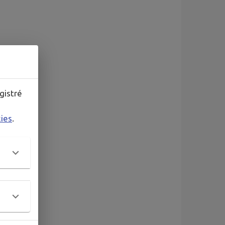
gistré
kies
.