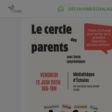
Juin
12
Contenu
Menu
Recherche
Pied de page
DÉCOUVRIR ÉCHALAS
Ven.