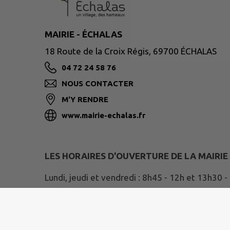
MAIRIE - ÉCHALAS
18 Route de la Croix Régis, 69700 ÉCHALAS
04 72 24 58 76
NOUS CONTACTER
M'Y RENDRE
www.mairie-echalas.fr
LES HORAIRES D'OUVERTURE DE LA MAIRIE
Lundi, jeudi et vendredi : 8h45 - 12h et 13h30 -
Mardi : 8h45 - 12h et 13h30 - 18h
Mercredi : 8h45 - 12h