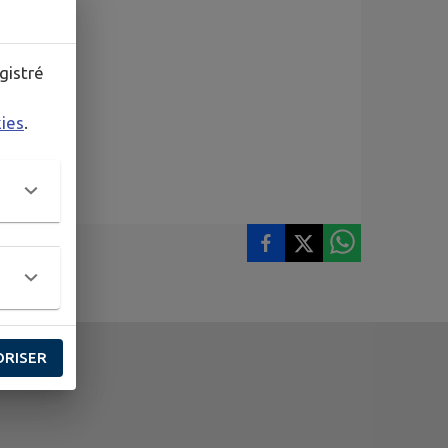
gistré
kies
.
ORISER