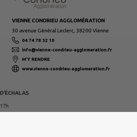
VIENNE CONDRIEU AGGLOMÉRATION
30 avenue Général Leclerc, 38200 Vienne
04 74 78 32 10
info@vienne-condrieu-agglomeration.fr
M'Y RENDRE
www.vienne-condrieu-agglomeration.fr
 D'ÉCHALAS
 17h