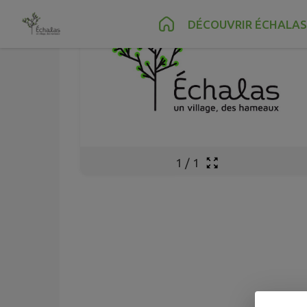
Contenu
Menu
Recherche
Pied de page
DÉCOUVRIR ÉCHALAS
1
/
1