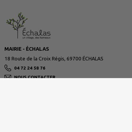
MAIRIE - ÉCHALAS
18 Route de la Croix Régis, 69700 ÉCHALAS
04 72 24 58 76
NOUS CONTACTER
M'Y RENDRE
www.mairie-echalas.fr