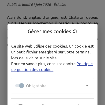
Publié le lundi 01 juin 2026 - Échalas
Alan Bond, anglais d’origine, est Chalaron depuis
2011. Depuis longtemps il pratique la photo en
amateur et fait partie du photo club de Vienne.
Gérer mes cookies 🍪
Venez découvrir son exposition photos à la
médiathèque durant les mois de juin et juillet.
Ce site web utilise des cookies. Un cookie est
un petit fichier enregistré sur votre terminal
lors de la visite sur le site.
La médiathèque d'Échalas
Pour en savoir plus, consultez notre
Politique
de gestion des cookies
.
Obligatoire