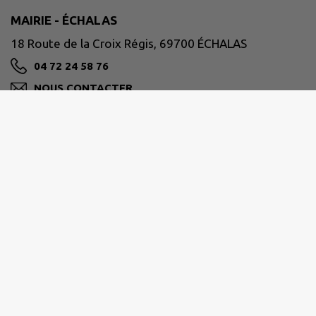
MAIRIE - ÉCHALAS
18 Route de la Croix Régis, 69700 ÉCHALAS
04 72 24 58 76
NOUS CONTACTER
M'Y RENDRE
www.mairie-echalas.fr
VIENNE CONDRIEU AGGLOMÉRATION
30 avenue Général Leclerc, 38200 Vienne