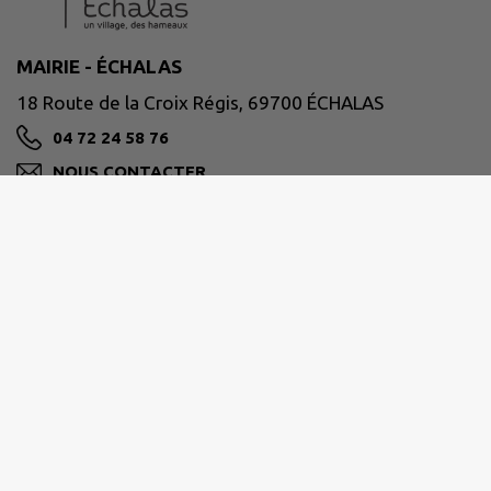
MAIRIE - ÉCHALAS
18 Route de la Croix Régis, 69700 ÉCHALAS
04 72 24 58 76
NOUS CONTACTER
M'Y RENDRE
www.mairie-echalas.fr
VIENNE CONDRIEU AGGLOMÉRATION