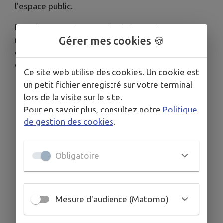
l’espace public.
Dans l'attente de nouvelles informations,
nous
Gérer mes cookies 🍪
remercions les usagers de bien vouloir
conserver temporairement leurs textiles, linges
de maison et chaussures
.
Ce site web utilise des cookies. Un cookie est
un petit fichier enregistré sur votre terminal
lors de la visite sur le site.
Pour en savoir plus, consultez notre
Politique
de gestion des cookies
.
Obligatoire
Mesure d'audience (Matomo)