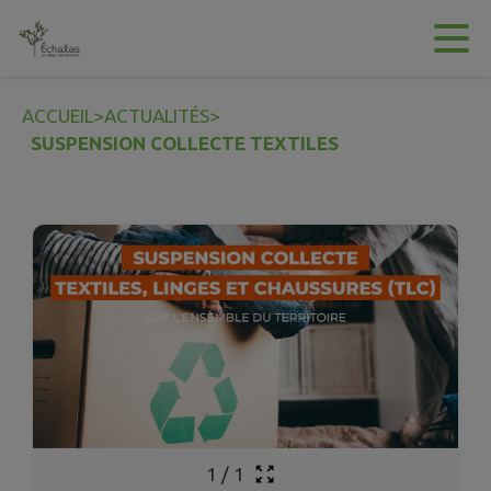
Contenu
Menu
Recherche
Pied de page
ACCUEIL
>
ACTUALITÉS
>
SUSPENSION COLLECTE TEXTILES
1
/
1